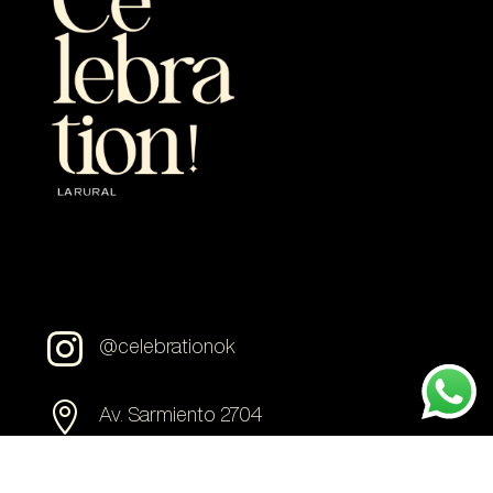

@celebrationok

Av. Sarmiento 2704