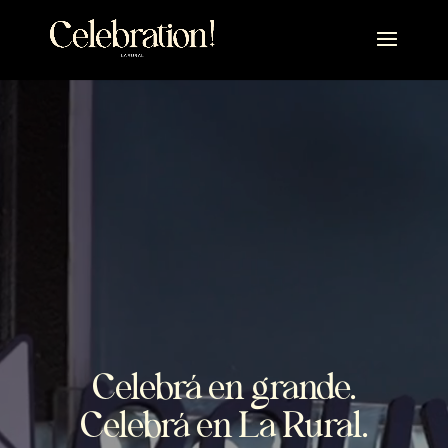
Reproductor
de
vídeo
Celebrá en grande.
Celebrá en La Rural.