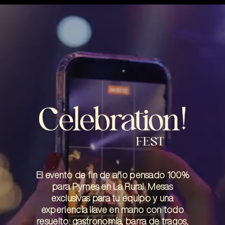
Reproductor
de
vídeo
FEST
El evento de fin de año pensado 100%
para Pymes en La Rural. Mesas
exclusivas para tu equipo y una
experiencia llave en mano con todo
resuelto: gastronomía, barra de tragos,