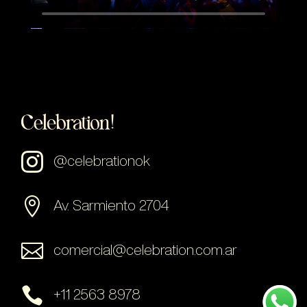

@celebrationok

Av. Sarmiento 2704

comercial@celebration.com.ar

+11 2563 8978